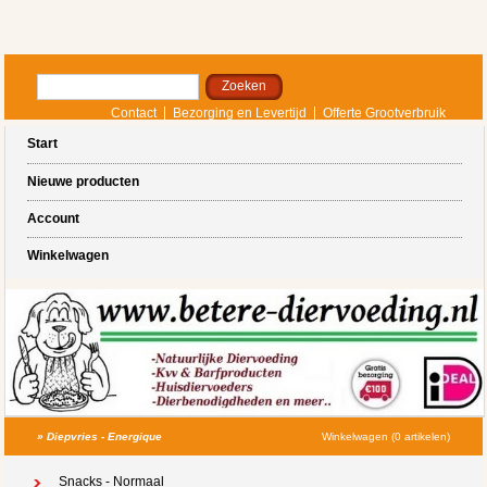
Contact
Bezorging en Levertijd
Offerte Grootverbruik
Start
Nieuwe producten
Account
Winkelwagen
»
Diepvries - Energique
Winkelwagen (0 artikelen)
Snacks - Normaal