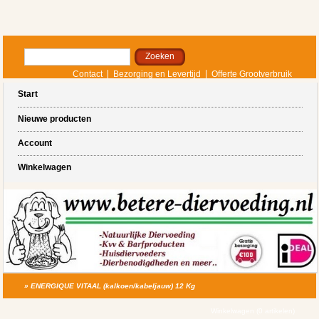
Contact
Bezorging en Levertijd
Offerte Grootverbruik
Start
Nieuwe producten
Account
Winkelwagen
»
ENERGIQUE VITAAL (kalkoen/kabeljauw) 12 Kg
Winkelwagen (0 artikelen)