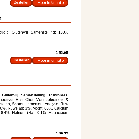
Meer informatie
)
dig' Glutenvrij Samenstelling: 100%
€ 52.95
Meer informatie
lutenvrij Samenstelling: Rundvlees,
penvet, Rijst, Oliën (Zonnebloemolie &
ineralen, Sporenelementen. Analyse: Ruw
0,6%, Ruwe as: 3%, Vocht: 60%, Calcium
): 0,4%, Natrium (Na): 0,1%, Magnesium
€ 84.95