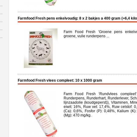
Farmfood Fresh pens enkelvoudig: 8 x 2 bakjes a 400 gram (=6,4 kilo
Farm Food Fresh ‘Groene pens enkelvou
groene, vuile runderpens ...
Farmfood Fresh vlees compleet: 10 x 1000 gram
Farm Food Fresh ‘Rundvlees compleet' G
Runderpens, Runderhart, Runderlever, Scha
lijnzaadolie (koudgeperst)), Vitaminen, M
eiwit: 16%, Ruw vet: 17,4%, Ruw celstof: 
(Ca): 0,6%, Fosfor (P): 0,48%, Kalium (K
(Mg): 470 mg/kg.