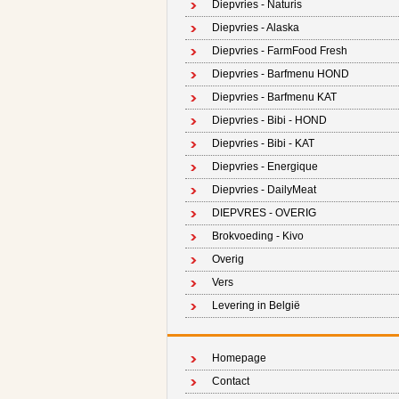
Diepvries - Naturis
Diepvries - Alaska
Diepvries - FarmFood Fresh
Diepvries - Barfmenu HOND
Diepvries - Barfmenu KAT
Diepvries - Bibi - HOND
Diepvries - Bibi - KAT
Diepvries - Energique
Diepvries - DailyMeat
DIEPVRES - OVERIG
Brokvoeding - Kivo
Overig
Vers
Levering in België
Homepage
Contact