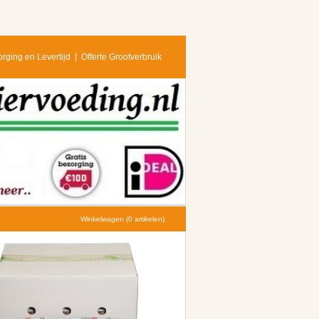
rging en Levertijd
Offerte Grootverbruik
Winkelwagen (0 artikelen)