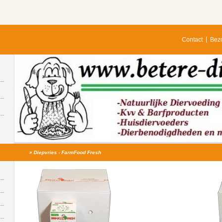
Contact
Bezo
»
Diepvries - FarmFood Fresh