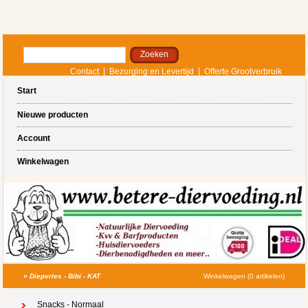
Contact
Bezorging en Levertijd
Offerte Grootverbruik
Start
Nieuwe producten
Account
Winkelwagen
»
Diepvries - Bibi - KAT
Winkelwagen (0 artikelen)
Snacks - Normaal