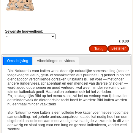
Gewenste hoeveelheid:
€ 0.00
Terug
Omschrijving
Afbeeldingen en videos
Bibi Natuurmix voor katten werkt door zijn natuurlijke samenstelling (zonder
toegevoegde kleur-, geur- of smaakstoffen dus puur natuur) perfect in op het
dier dat door verschillende oorzaken uit balans is. Het voer — met onder
andere rundervlees, schapenhart en een mengsel van diverse (vis)oliën —
wordt goed opgenomen en goed verteerd, wat weer minder vervuiling van
tuin en kattenbak geeft. Haarballen behoren ook tot het verleden.
En, als dagelijks Bibi op het menu staat, zal het na verloop van tijd opvallen
dat minder vaak de dierenarts bezocht hoeft te worden: Bibi-katten worden
nu eenmaal minder vaak ziek!
Bibi Natuurmix voor katten is een volledig type kattenvoer met een optimale
samenstelling: het gehele aminozuurpatroon dat de kat nodig heeft en een
uitgebreid assortiment aan meervoudig onverzadigde vetzuren is in dit voer
aanwezig en staat borg voor een lang en gezond kattenleven, zonder veel
ziektes!