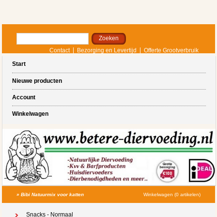
Contact
Bezorging en Levertijd
Offerte Grootverbruik
Start
Nieuwe producten
Account
Winkelwagen
»
Bibi Natuurmix voor katten
Winkelwagen (0 artikelen)
Snacks - Normaal