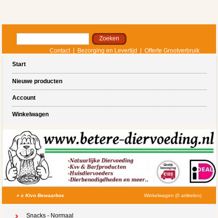
Contact
Bezorging en Levertijd
Offerte Grootverbruik
Start
Nieuwe producten
Account
Winkelwagen
»
x Kivo Bewaarbox
Winkelwagen (0 artikelen)
Snacks - Normaal