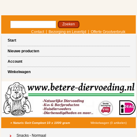
Contact
Bezorging en Levertijd
Offerte Grootverbruik
Start
Nieuwe producten
Account
Winkelwagen
»
Naturis Geit Compleet 10 x 1000 gram
Winkelwagen (0 artikelen)
Snacks - Normaal