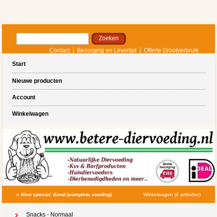
Contact
Bezorging en Levertijd
Offerte Grootverbruik
Start
Nieuwe producten
Account
Winkelwagen
»
Kivo special: Eend (complete voeding)
Winkelwagen (0 artikelen)
Snacks - Normaal