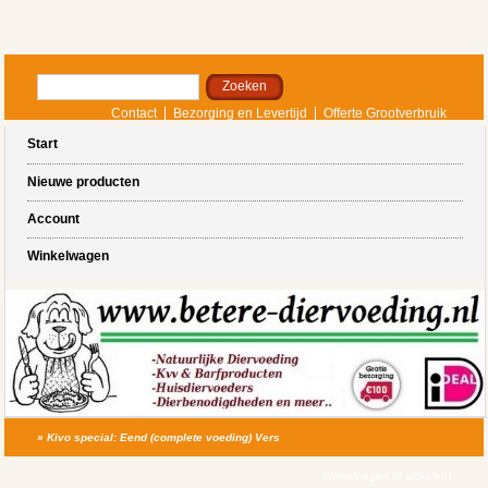
Contact
Bezorging en Levertijd
Offerte Grootverbruik
Start
Nieuwe producten
Account
Winkelwagen
»
Kivo special: Eend (complete voeding) Vers
Winkelwagen (0 artikelen)