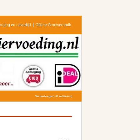
rging en Levertijd
Offerte Grootverbruik
Winkelwagen (0 artikelen)