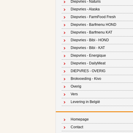
Diepvries - Naturis
Diepvries - Alaska
Diepvries - FarmFood Fresh
Diepvries - Barfmenu HOND
Diepvries - Barfmenu KAT
Diepvries - Bibi - HOND
Diepvries - Bibi - KAT
Diepvries - Energique
Diepvries - DailyMeat
DIEPVRES - OVERIG
Brokvoeding - Kivo
Overig
Vers
Levering in België
Homepage
Contact