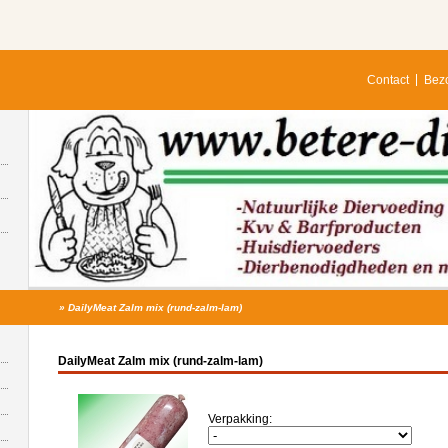
Contact
Bezo
»
DailyMeat Zalm mix (rund-zalm-lam)
DailyMeat Zalm mix (rund-zalm-lam)
Verpakking: