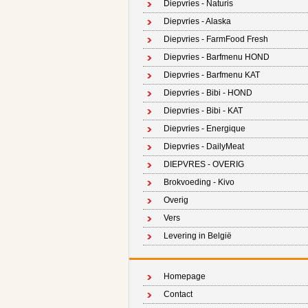
Diepvries - Naturis
Diepvries - Alaska
Diepvries - FarmFood Fresh
Diepvries - Barfmenu HOND
Diepvries - Barfmenu KAT
Diepvries - Bibi - HOND
Diepvries - Bibi - KAT
Diepvries - Energique
Diepvries - DailyMeat
DIEPVRES - OVERIG
Brokvoeding - Kivo
Overig
Vers
Levering in België
Homepage
Contact