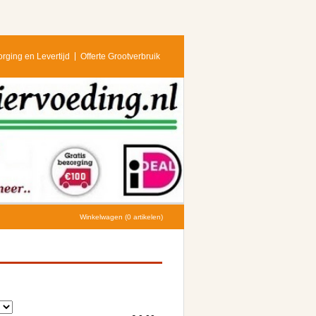
rging en Levertijd
Offerte Grootverbruik
Winkelwagen (0 artikelen)