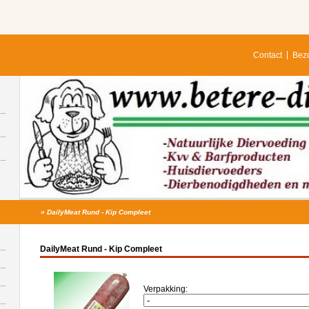
Contact
Bezo
»
DailyMeat Rund - Kip Compleet
DailyMeat Rund - Kip Compleet
Verpakking: