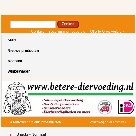
Contact
Bezorging en Levertijd
Offerte Grootverbruik
Start
Nieuwe producten
Account
Winkelwagen
»
DailyMeat Kip mix (rund-kip-lam)
Winkelwagen (0 artikelen)
Snacks - Normaal