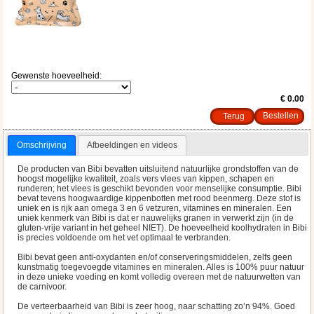
Gewenste hoeveelheid:
€ 0.00
Terug
Omschrijving
Afbeeldingen en videos
De producten van Bibi bevatten uitsluitend natuurlijke grondstoffen van de
hoogst mogelijke kwaliteit, zoals vers vlees van kippen, schapen en
runderen; het vlees is geschikt bevonden voor menselijke consumptie. Bibi
bevat tevens hoogwaardige kippenbotten met rood beenmerg. Deze stof is
uniek en is rijk aan omega 3 en 6 vetzuren, vitamines en mineralen. Een
uniek kenmerk van Bibi is dat er nauwelijks granen in verwerkt zijn (in de
gluten-vrije variant in het geheel NIET). De hoeveelheid koolhydraten in Bibi
is precies voldoende om het vet optimaal te verbranden.
Bibi bevat geen anti-oxydanten en/of conserveringsmiddelen, zelfs geen
kunstmatig toegevoegde vitamines en mineralen. Alles is 100% puur natuur
in deze unieke voeding en komt volledig overeen met de natuurwetten van
de carnivoor.
De verteerbaarheid van Bibi is zeer hoog, naar schatting zo’n 94%. Goed