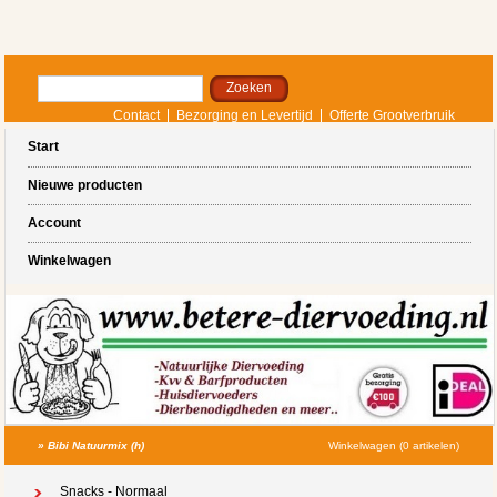
Contact
Bezorging en Levertijd
Offerte Grootverbruik
Start
Nieuwe producten
Account
Winkelwagen
»
Bibi Natuurmix (h)
Winkelwagen (0 artikelen)
Snacks - Normaal