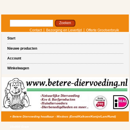
Contact
Bezorging en Levertijd
Offerte Grootverbruik
Start
Nieuwe producten
Account
Winkelwagen
»
Betere Diervoeding houdbaar - Mixdoos (Eend/Kalkoen/Konijn/Lam/Rund)
10x800 Gram