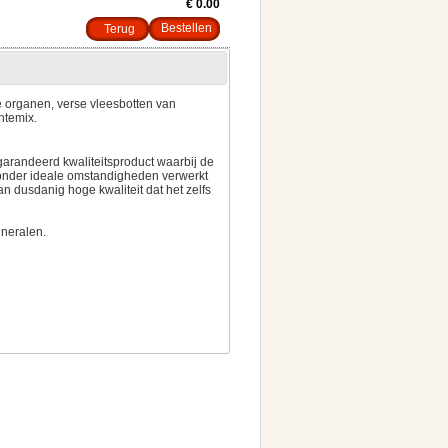
€ 0.00
Terug
 organen, verse vleesbotten van
ntemix.
arandeerd kwaliteitsproduct waarbij de
 onder ideale omstandigheden verwerkt
an dusdanig hoge kwaliteit dat het zelfs
ineralen.