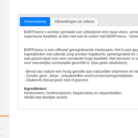
Omschrijving
Afbeeldingen en videos
BARFmenu’s worden gemaakt van uitsluitend vers rauw vlees, verse
superieure kwaliteit, al dan niet aan te vullen met BARFmenu - Groe
BARFmenu is een officieel geregistreerde merknaam. Het is een geg
ingrediënten met uiterste zorg worden ingekocht, samengesteld en
wat garant staat voor een constante hoge kwaliteit. Het versvoer is v
voor menselijke consumptie geschikt is. (dus geen afvalvlees).
- Bevat van nature een hoog gehalte aan natuurlijke vitaminen en m
- Zonder geur-, kleur-, smaakstoffen en/of conserveringsmiddelen.
- Glutenvrij (bevat geen rijst of granen).
Ingrediënten:
Hertenvlees, hertenorganen, kippenvlees en kippenbotten.
Verijkt met dierlijke vezels.