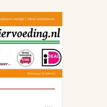
rging en Levertijd
Offerte Grootverbruik
Winkelwagen (0 artikelen)