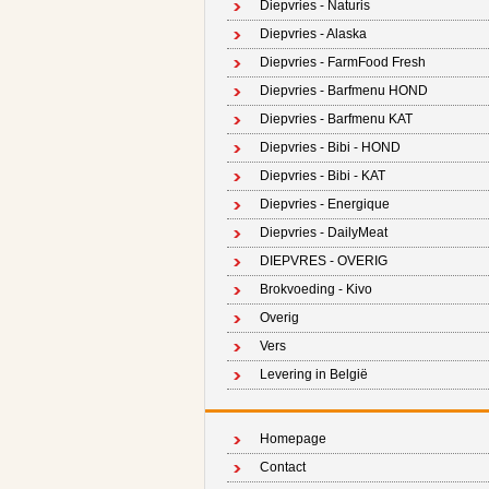
Diepvries - Naturis
Diepvries - Alaska
Diepvries - FarmFood Fresh
Diepvries - Barfmenu HOND
Diepvries - Barfmenu KAT
Diepvries - Bibi - HOND
Diepvries - Bibi - KAT
Diepvries - Energique
Diepvries - DailyMeat
DIEPVRES - OVERIG
Brokvoeding - Kivo
Overig
Vers
Levering in België
Homepage
Contact