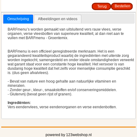
Terug
Omschrijving
Afbeeldingen en videos
BARFmenu’s worden gemaakt van uitsluitend vers rauw vlees, verse
organen, verse vleesbotten van superieure kwaliteit, al dan niet aan te
vullen met BARFmenu - Groentemix.
BARFmenu is een officieel geregistreerde merknaam. Het is een
gegarandeerd kwaliteitsproduct waarbij de ingrediënten met uiterste zorg
worden ingekocht, samengesteld en onder ideale omstandigheden verwerkt
wat garant staat voor een constante hoge kwaliteit. Het versvoer is van
dusdanig hoge kwaliteit dat het zelfs voor menselijke consumptie geschikt
is. (dus geen afvalvlees).
- Bevat van nature een hoog gehalte aan natuurlijke vitaminen en
mineralen.
- Zonder geur-, kleur-, smaakstoffen en/of conserveringsmiddelen.
- Glutenvrij (bevat geen rijst of granen).
Ingrediënten:
Vers eendenvlees, verse eendenorganen en verse eendenbotten.
powered by 123webshop.nl