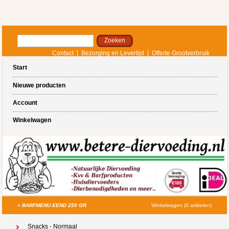
Contact
Bezorging en Levertijd
Offerte Grootverbruik
Start
Nieuwe producten
Account
Winkelwagen
»
BARFMENU EEND 250 GR
Winkelwagen (0 artikelen)
Snacks - Normaal