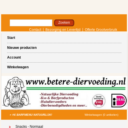
Contact
Bezorging en Levertijd
Offerte Grootverbruik
Start
Nieuwe producten
Account
Winkelwagen
»
#6 BARFMENU NATUURLIJK!
Winkelwagen (0 artikelen)
Snacks - Normaal