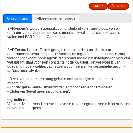
Terug
Omschrijving
Afbeeldingen en videos
BARFmenu’s worden gemaakt van uitsluitend vers rauw vlees, verse
organen, verse vleesbotten van superieure kwaliteit, al dan niet aan te
vullen met BARFmenu - Groentemix.
BARFmenu is een officieel geregistreerde merknaam. Het is een
gegarandeerd kwaliteitsproduct waarbij de ingrediënten met uiterste zorg
worden ingekocht, samengesteld en onder ideale omstandigheden verwerkt
wat garant staat voor een constante hoge kwaliteit. Het versvoer is van
dusdanig hoge kwaliteit dat het zelfs voor menselijke consumptie geschikt
is. (dus geen afvalvlees).
- Bevat van nature een hoog gehalte aan natuurlijke vitaminen en
mineralen.
- Zonder geur-, kleur-, smaakstoffen en/of conserveringsmiddelen.
- Glutenvrij (bevat geen rijst of granen).
Ingrediënten:
Vers rundvlees, vers kippenvlees, verse runderorganen, verse kippen-botten
en verse runderpens.